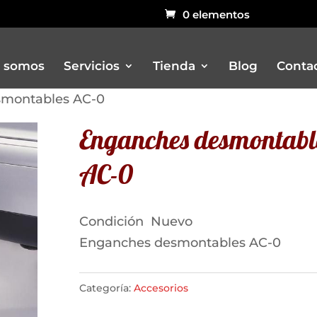
0 elementos
 somos
Servicios
Tienda
Blog
Conta
smontables AC-0
Enganches desmontabl
Bar
AC-0
Carritos
Churreria
Otros remolques venta ambulant
Condición
Nuevo
Pizzerias
Enganches desmontables AC-0
Rustidores, pizzerias, barbacoas, 
Vitrinas
Categoría:
Accesorios