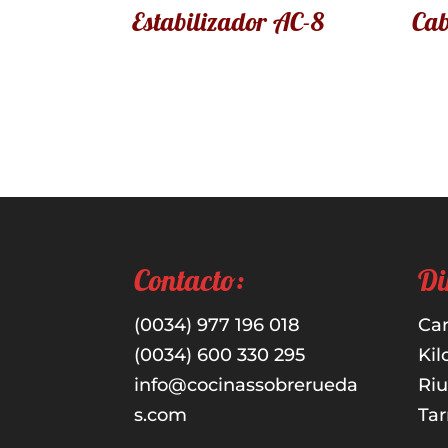
Estabilizador AC-8
Cab
Contacto:
Di
(0034) 977 196 018
Car
(0034) 600 330 295
Kil
info@cocinassobrerueda
Ri
s.com
Tar