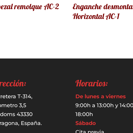
ezal remolque AC-2
Enganche desmonta
Horizontal AC-1
rección:
Horarios:
retera T-314,
De lunes a viernes
ometro 3,5
9:00h a 13:00h y 14:0
udoms 43330
18:00h
ragona, España.
Sábado
Cita previa