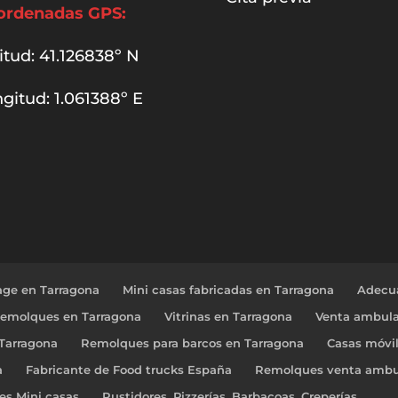
ordenadas GPS:
itud: 41.126838º N
gitud: 1.061388º E
age en Tarragona
Mini casas fabricadas en Tarragona
Adecua
Remolques en Tarragona
Vitrinas en Tarragona
Venta ambula
 Tarragona
Remolques para barcos en Tarragona
Casas móvi
a
Fabricante de Food trucks España
Remolques venta ambu
res Mini casas
Rustidores, Pizzerías, Barbacoas, Creperías