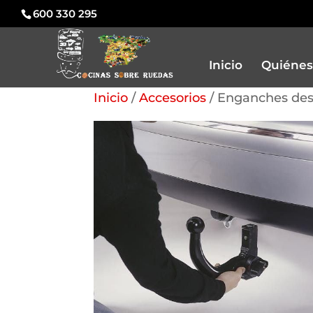
600 330 295
Inicio
Quiénes
Inicio
/
Accesorios
/ Enganches de