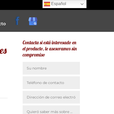
Español
cto
Contacta si está interesado en
es
el producto, le asesoramos sin
compromiso
e
creperias