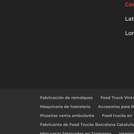
Co
Lat
Lon
Fabricación de remolques
Food Truck Vint
Maquinaria de hostelería
Accesorios para 
Pizzerias venta ambulante
Food trucks en
Fabricante de Food Trucks Barcelona Cataluñ
Mini casas fabricadas en Tarragona
Interio