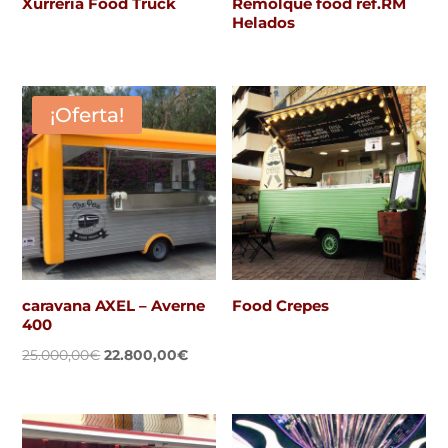
Xurreria Food Truck
Remolque food ref.RM
Helados
¡Oferta!
caravana AXEL – Averne
Food Crepes
400
El
El
25.000,00
€
22.800,00
€
precio
precio
original
actual
era:
es: