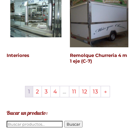
Interiores
Remolque Churreria 4 m
1 eje (C-7)
1
2
3
4
…
11
12
13
→
Bucar un producto:
Buscar
Buscar
por: