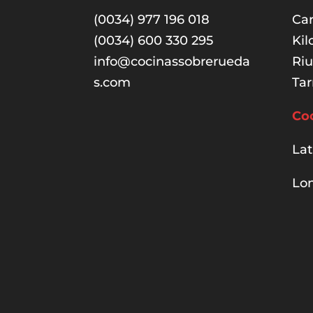
(0034) 977 196 018
Car
(0034) 600 330 295
Kil
info@cocinassobrerueda
Ri
s.com
Tar
Co
Lat
Lon