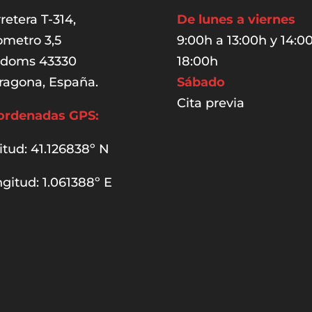
retera T-314,
De lunes a viernes
ometro 3,5
9:00h a 13:00h y 14:0
udoms 43330
18:00h
ragona, España.
Sábado
Cita previa
ordenadas GPS:
itud: 41.126838º N
gitud: 1.061388º E