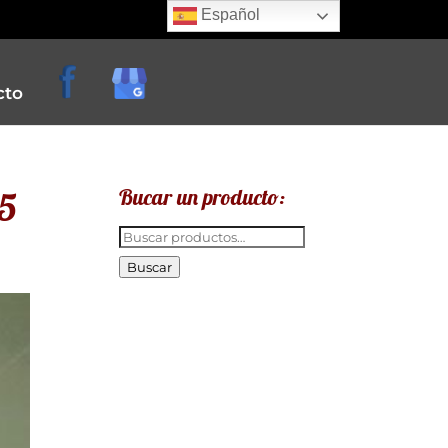
Español
cto
15
Bucar un producto:
Buscar
por:
Buscar
e
creperias