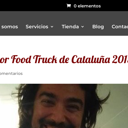
0 elementos
 somos
Servicios
Tienda
Blog
Conta
or Food Truck de Cataluña 20
Bar
Carritos
omentarios
Churreria
Otros remolques venta ambulant
Pizzerias
Rustidores, pizzerias, barbacoas, 
Vitrinas