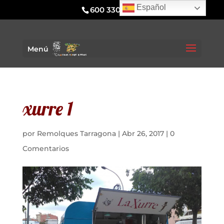
Español
600 330 295
Menú
xurre 1
por
Remolques Tarragona
|
Abr 26, 2017
|
0
Comentarios