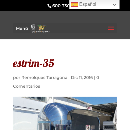
Español
600 330 295
Menú
estrim-35
por
Remolques Tarragona
|
Dic 11, 2016
|
0
Comentarios