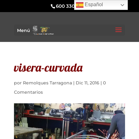
Español
600 330 295
Menú
visera-curvada
por
Remolques Tarragona
|
Dic 11, 2016
|
0
Comentarios