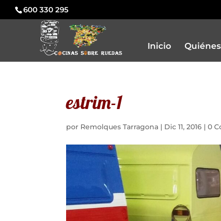
600 330 295
Inicio
Quiénes
estrim-1
por
Remolques Tarragona
|
Dic 11, 2016
|
0 C