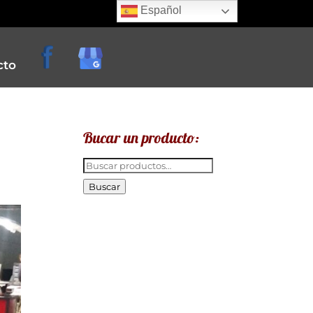
Español
cto
Bucar un producto:
Buscar
por:
Buscar
e
creperias