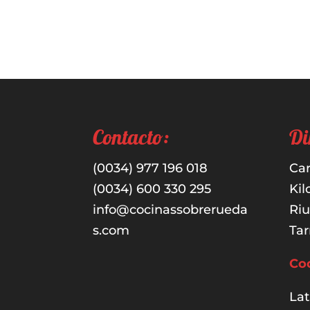
Contacto:
Di
(0034) 977 196 018
Car
(0034) 600 330 295
Kil
info@cocinassobrerueda
Ri
s.com
Tar
Co
Lat