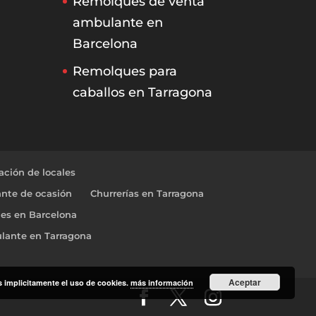
Remolques de venta
ambulante en
Barcelona
Remolques para
caballos en Tarragona
ción de locales
nte de ocasión
Churrerías en Tarragona
les en Barcelona
lante en Tarragona
Aceptar
as implicitamente el uso de cookies.
más información