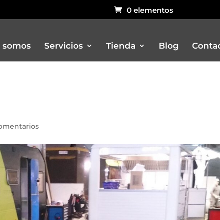
0 elementos
 somos
Servicios
Tienda
Blog
Conta
Bar
Carritos
omentarios
Churreria
Otros remolques venta ambulant
Pizzerias
Rustidores, pizzerias, barbacoas, 
Vitrinas