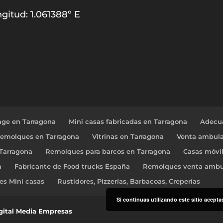
gitud: 1.061388º E
age en Tarragona
Mini casas fabricadas en Tarragona
Adecua
Remolques en Tarragona
Vitrinas en Tarragona
Venta ambula
 Tarragona
Remolques para barcos en Tarragona
Casas móvi
a
Fabricante de Food trucks España
Remolques venta ambu
res Mini casas
Rustidores, Pizzerías, Barbacoas, Creperías
Si continuas utilizando este sitio acept
igital Media Empresas