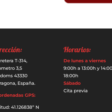
rección:
Horarios:
retera T-314,
De lunes a viernes
ometro 3,5
9:00h a 13:00h y 14:0
udoms 43330
18:00h
ragona, España.
Sábado
Cita previa
ordenadas GPS:
itud: 41.126838º N