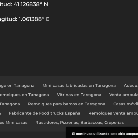
itud: 41.126838º N
gitud: 1.061388º E
age en Tarragona
Mini casas fabricadas en Tarragona
Adecua
Remolques en Tarragona
Vitrinas en Tarragona
Venta ambula
 Tarragona
Remolques para barcos en Tarragona
Casas móvi
a
Fabricante de Food trucks España
Remolques venta ambu
res Mini casas
Rustidores, Pizzerías, Barbacoas, Creperías
Si continuas utilizando este sitio acept