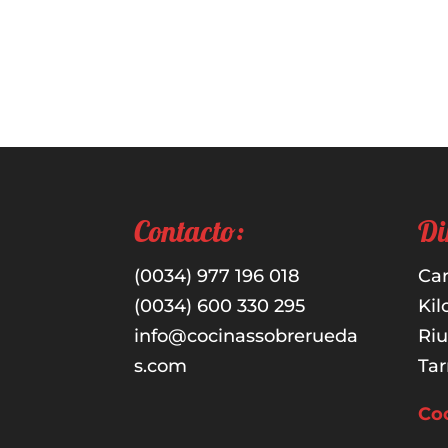
Contacto:
Di
(0034) 977 196 018
Car
(0034) 600 330 295
Kil
info@cocinassobrerueda
Ri
s.com
Tar
Co