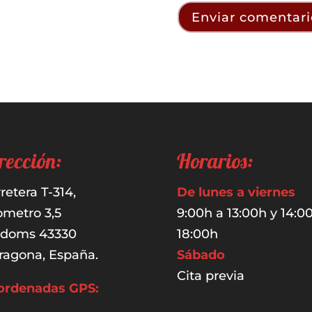
rección:
Horarios:
retera T-314,
De lunes a viernes
ometro 3,5
9:00h a 13:00h y 14:0
udoms 43330
18:00h
ragona, España.
Sábado
Cita previa
ordenadas GPS: