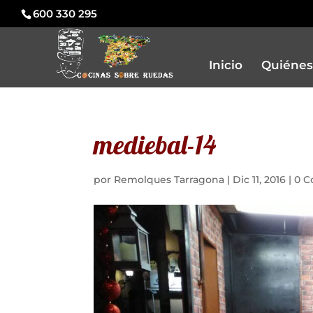
600 330 295
Inicio
Quiénes
mediebal-14
por
Remolques Tarragona
|
Dic 11, 2016
|
0 C