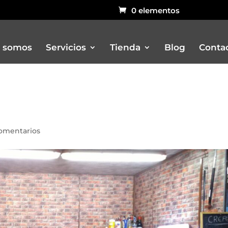
0 elementos
 somos
Servicios
Tienda
Blog
Conta
Bar
Carritos
omentarios
Churreria
Otros remolques venta ambulant
Pizzerias
Rustidores, pizzerias, barbacoas, 
Vitrinas