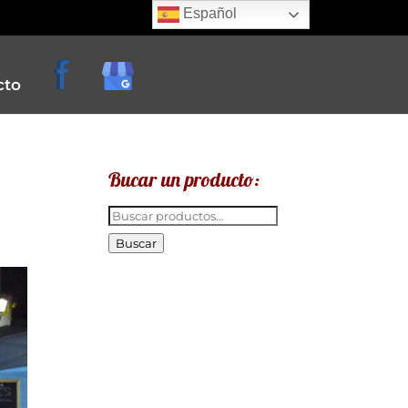
Español
cto
Bucar un producto:
Buscar
por:
Buscar
e
creperias