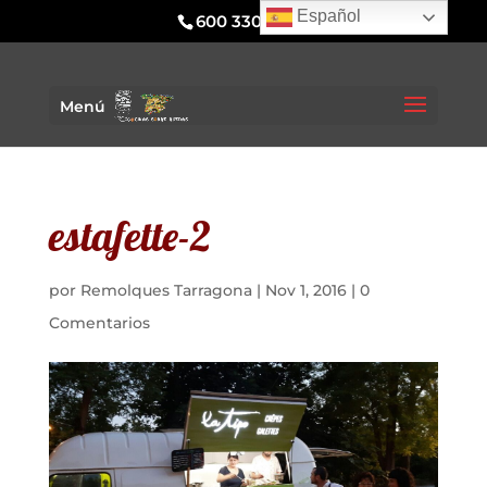
Español
600 330 295
Menú
estafette-2
por
Remolques Tarragona
|
Nov 1, 2016
|
0
Comentarios