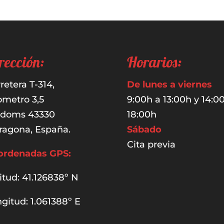
rección:
Horarios:
retera T-314,
De lunes a viernes
ometro 3,5
9:00h a 13:00h y 14:0
udoms 43330
18:00h
ragona, España.
Sábado
Cita previa
ordenadas GPS:
itud: 41.126838º N
gitud: 1.061388º E