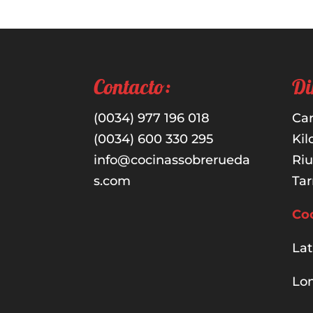
Contacto:
Di
(0034) 977 196 018
Car
(0034) 600 330 295
Kil
info@cocinassobrerueda
Ri
s.com
Tar
Co
Lat
Lon