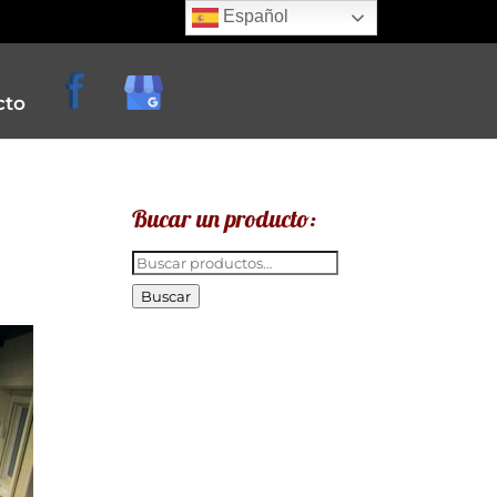
Español
cto
Bucar un producto:
Buscar
por:
Buscar
e
creperias