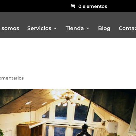
0 elementos
 somos
Servicios
Tienda
Blog
Conta
Bar
Carritos
omentarios
Churreria
Otros remolques venta ambulant
Pizzerias
Rustidores, pizzerias, barbacoas, 
Vitrinas