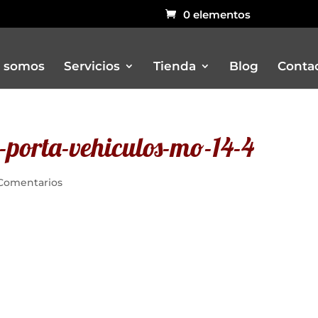
0 elementos
 somos
Servicios
Tienda
Blog
Conta
porta-vehiculos-mo-14-4
Bar
Carritos
Comentarios
Churreria
Otros remolques venta ambulant
Pizzerias
Rustidores, pizzerias, barbacoas, 
Vitrinas