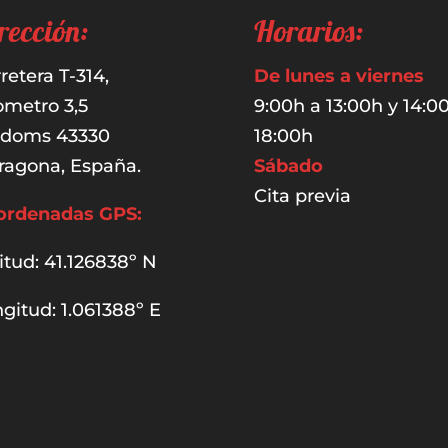
rección:
Horarios:
retera T-314,
De lunes a viernes
ometro 3,5
9:00h a 13:00h y 14:0
udoms 43330
18:00h
ragona, España.
Sábado
Cita previa
ordenadas GPS:
itud: 41.126838º N
gitud: 1.061388º E