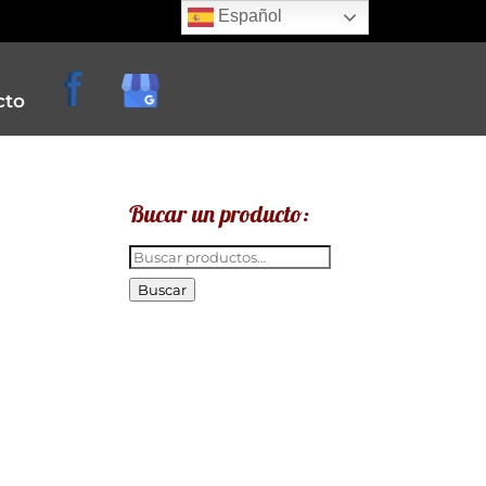
Español
cto
Bucar un producto:
Buscar
por:
Buscar
e
creperias