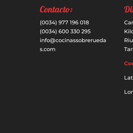
Contacto:
Di
(0034) 977 196 018
Car
(0034) 600 330 295
Kil
info@cocinassobrerueda
Ri
s.com
Tar
Co
Lat
Lon