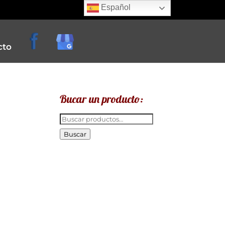
Español
cto
Bucar un producto:
Buscar
por:
Buscar
e
creperias