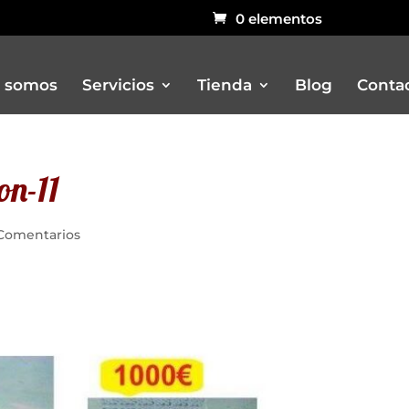
0 elementos
 somos
Servicios
Tienda
Blog
Conta
on-11
Bar
Carritos
Comentarios
Churreria
Otros remolques venta ambulant
Pizzerias
Rustidores, pizzerias, barbacoas, 
Vitrinas