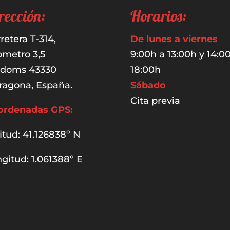
rección:
Horarios:
retera T-314,
De lunes a viernes
ometro 3,5
9:00h a 13:00h y 14:0
udoms 43330
18:00h
ragona, España.
Sábado
Cita previa
ordenadas GPS:
itud: 41.126838º N
gitud: 1.061388º E