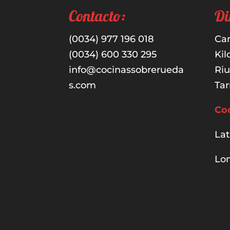
Contacto:
Di
(0034) 977 196 018
Car
(0034) 600 330 295
Kil
info@cocinassobrerueda
Ri
s.com
Tar
Co
Lat
Lon