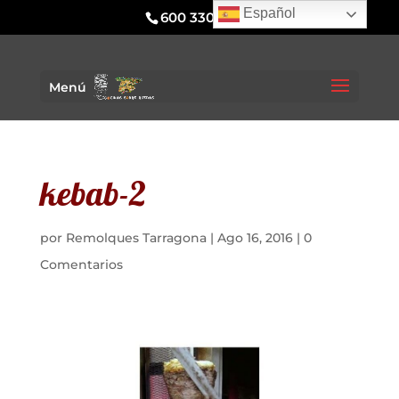
Español
600 330 295
Menú
kebab-2
por
Remolques Tarragona
|
Ago 16, 2016
|
0
Comentarios