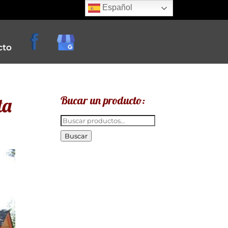
Español
cto
ta
Bucar un producto:
Buscar
por:
Buscar
e
creperias