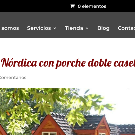
0 elementos
 somos
Servicios
Tienda
Blog
Conta
Nórdica con porche doble case
Bar
Carritos
Comentarios
Churreria
Otros remolques venta ambulant
Pizzerias
Rustidores, pizzerias, barbacoas, 
Vitrinas