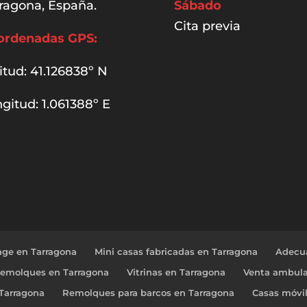
ragona, España.
Sábado
Cita previa
ordenadas GPS:
itud: 41.126838º N
gitud: 1.061388º E
age en Tarragona
Mini casas fabricadas en Tarragona
Adecua
Remolques en Tarragona
Vitrinas en Tarragona
Venta ambula
 Tarragona
Remolques para barcos en Tarragona
Casas móvi