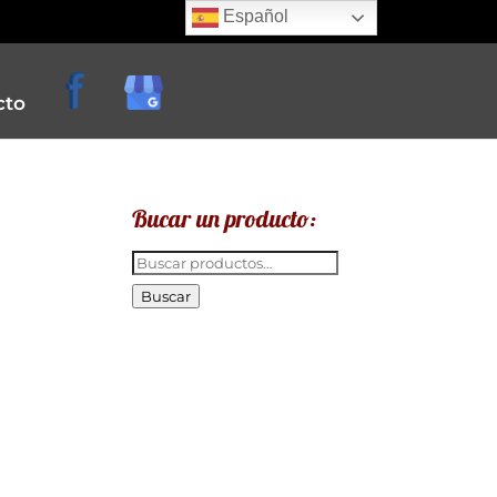
Español
cto
Bucar un producto:
Buscar
por:
Buscar
e
creperias