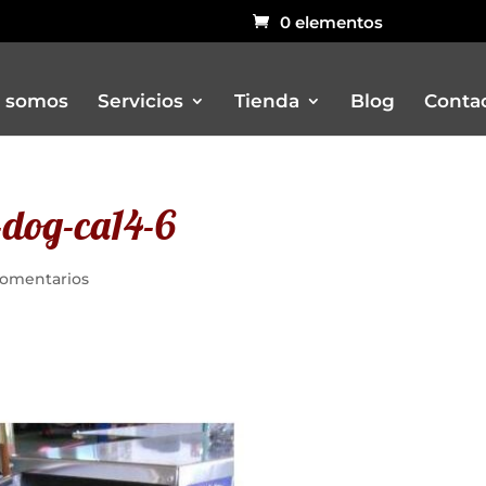
0 elementos
 somos
Servicios
Tienda
Blog
Conta
-dog-ca14-6
Bar
Carritos
Comentarios
Churreria
Otros remolques venta ambulant
Pizzerias
Rustidores, pizzerias, barbacoas, 
Vitrinas