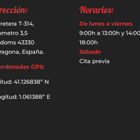
rección:
Horarios:
retera T-314,
De lunes a viernes
ometro 3,5
9:00h a 13:00h y 14:0
udoms 43330
18:00h
ragona, España.
Sábado
Cita previa
ordenadas GPS:
itud: 41.126838º N
gitud: 1.061388º E