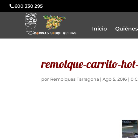
600 330 295
Inicio
Quiénes
remolque-carrito-hot
por
Remolques Tarragona
|
Ago 5, 2016
|
0 