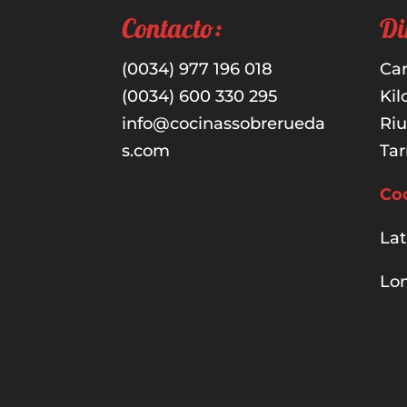
Contacto:
Di
(0034) 977 196 018
Car
(0034) 600 330 295
Kil
info@cocinassobrerueda
Ri
s.com
Tar
Co
Lat
Lon