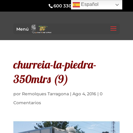
Español
600 330 295
Menú
churreia-la-piedra-
350mtrs (9)
por
Remolques Tarragona
|
Ago 4, 2016
|
0
Comentarios