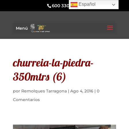
Español
600 330 295
Menú
churreia-la-piedra-
350mtrs (6)
por
Remolques Tarragona
|
Ago 4, 2016
|
0
Comentarios