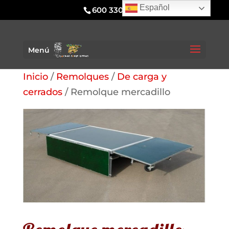
Español
600 330 295
Menú
Inicio
/
Remolques
/
De carga y
cerrados
/ Remolque mercadillo