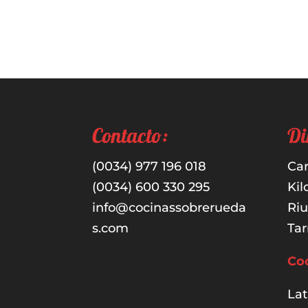
Contacto:
Di
(0034) 977 196 018
Car
(0034) 600 330 295
Kil
info@cocinassobrerueda
Ri
s.com
Tar
Co
Lat