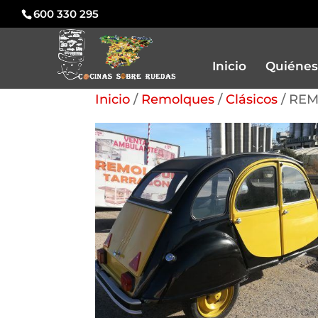
600 330 295
Inicio
Quiénes
Inicio
/
Remolques
/
Clásicos
/ RE