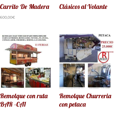
Carrito De Madera
Clásicos al Volante
600,00
€
Remolque con ruta
Remolque Churreria
BAR -CA1
con petaca