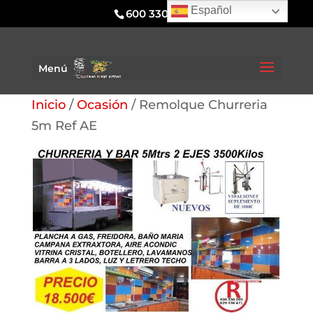
Español
600 330 295
Menú
Inicio
/
Ocasión
/ Remolque Churreria
5m Ref AE