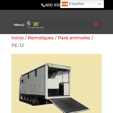
Español
600 330 295
Menú
Inicio
/
Remolques
/
Para animales
/
PE-12