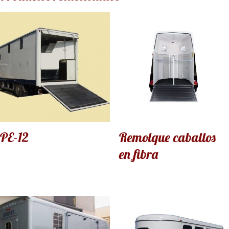
PE-12
Remolque caballos
en fibra