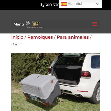
Español
600 330 295
Menú
Inicio
/
Remolques
/
Para animales
/
PE-1