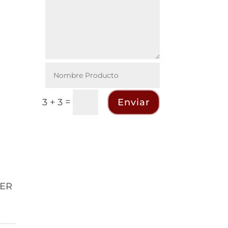
=
Enviar
3 + 3
IER