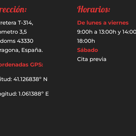
rección:
Horarios:
retera T-314,
De lunes a viernes
ometro 3,5
9:00h a 13:00h y 14:0
udoms 43330
18:00h
ragona, España.
Sábado
Cita previa
ordenadas GPS:
itud: 41.126838º N
gitud: 1.061388º E