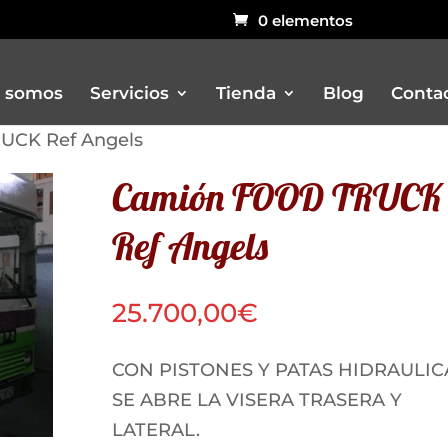
0 elementos
 somos
Servicios
Tienda
Blog
Conta
UCK Ref Angels
Camión FOOD TRUCK
Bar
Ref Angels
Carritos
Churreria
Otros remolques venta ambulant
25.700,00
€
Pizzerias
Rustidores, pizzerias, barbacoas, 
CON PISTONES Y PATAS HIDRAULIC
Vitrinas
SE ABRE LA VISERA TRASERA Y
LATERAL.