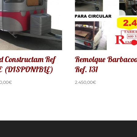
d Constructam Ref
Remolque Barbaco
E (DISPONIBLE)
Ref. 131
0,00
€
2.450,00
€