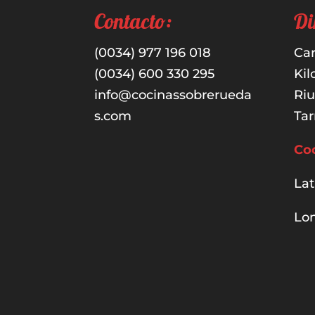
Contacto:
Di
(0034) 977 196 018
Car
(0034) 600 330 295
Kil
info@cocinassobrerueda
Ri
s.com
Tar
Co
Lat
Lon