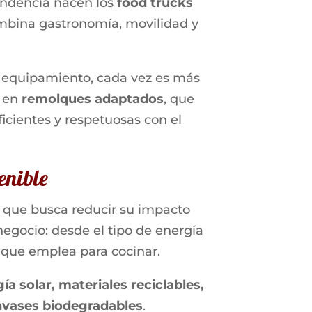
endencia nacen los
food trucks
mbina gastronomía, movilidad y
y equipamiento, cada vez es más
s en
remolques adaptados
, que
icientes y respetuosas con el
enible
l que busca reducir su impacto
negocio: desde el tipo de energía
s que emplea para cocinar.
ía solar, materiales reciclables,
nvases biodegradables
.