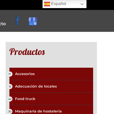
Español
cto
Productos
Accesorios
17
e
Adecuación de locales
15
creperias
Food truck
42
Maquinaria de hosteleria
30