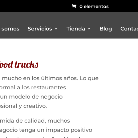
0 elementos
 somos
Servicios
Tienda
Blog
Conta
ood trucks
Bar
Carritos
 mucho en los últimos años. Lo que
Churreria
rmal a los restaurantes
Otros remolques venta ambulant
n un modelo de negocio
Pizzerias
ional y creativo.
Rustidores, pizzerias, barbacoas, 
Vitrinas
omida de calidad, muchos
gocio tenga un impacto positivo