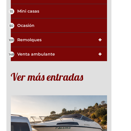
Mini casas
15
Ocasión
50
+
Remolques
100
+
Venta ambulante
148
Ver más entradas