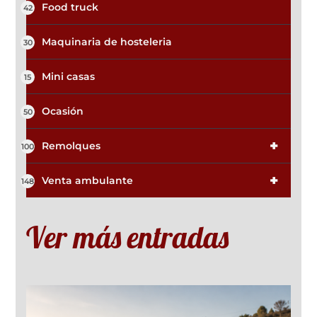
Food truck
42
Maquinaria de hosteleria
30
Mini casas
15
Ocasión
50
+
Remolques
100
+
Venta ambulante
148
Ver más entradas