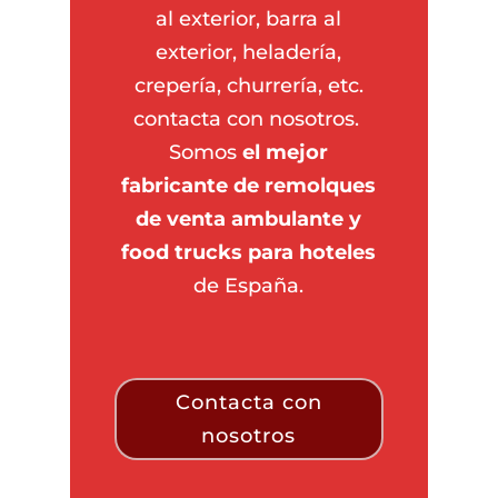
al exterior, barra al
exterior, heladería,
crepería, churrería, etc.
contacta con nosotros.
Somos
el mejor
fabricante de remolques
de venta ambulante y
food trucks para hoteles
de España.
Contacta con
nosotros