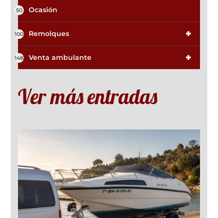
Ocasión
50
+
Remolques
100
+
Venta ambulante
148
Ver más entradas