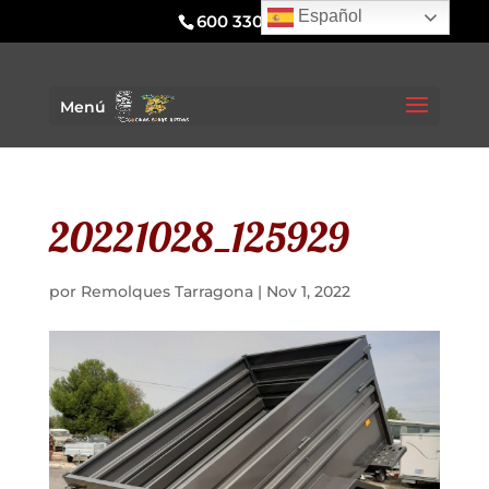
Español
600 330 295
Menú
20221028_125929
por
Remolques Tarragona
|
Nov 1, 2022