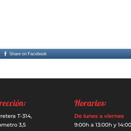
Share on Facebook
rección:
Horarios:
retera T-314,
De lunes a viernes
ometro 3,5
9:00h a 13:00h y 14:0