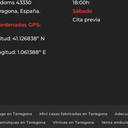
udoms 43330
18:00h
ragona, España.
Sábado
Cita previa
ordenadas GPS:
itud: 41.126838º N
gitud: 1.061388º E
age en Tarragona
Mini casas fabricadas en Tarragona
Adecua
Remolques en Tarragona
Vitrinas en Tarragona
Venta ambula