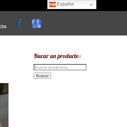
Español
cto
Bucar un producto:
Buscar
por:
Buscar
e
creperias