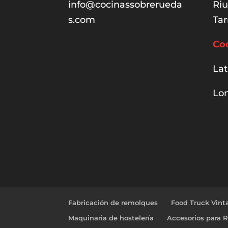
info@cocinassobrerueda
Ri
s.com
Tar
Co
Lat
Lon
Fabricación de remolques
Food Truck Vint
Maquinaria de hostelería
Accesorios para 