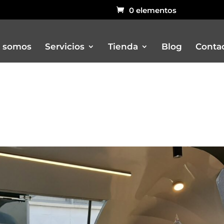
0 elementos
 somos
Servicios
Tienda
Blog
Conta
Bar
Carritos
Churreria
Otros remolques venta ambulant
Pizzerias
Rustidores, pizzerias, barbacoas, 
Vitrinas