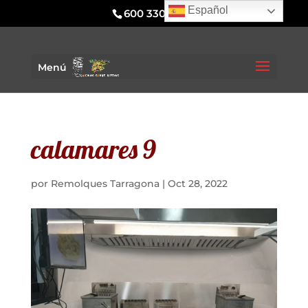
Español
600 330 295
Menú
calamares 9
por
Remolques Tarragona
|
Oct 28, 2022