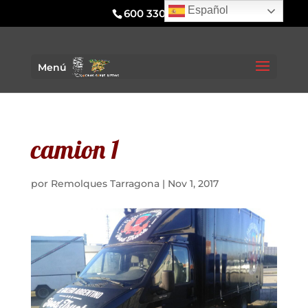
Español
600 330 295
Menú
camion 1
por
Remolques Tarragona
|
Nov 1, 2017